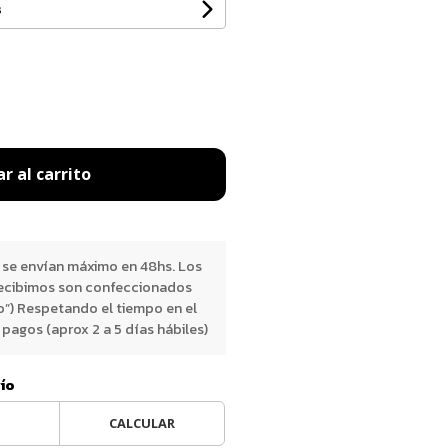
s
r al carrito
 se envían máximo en 48hs. Los
ecibimos son confeccionados
o”) Respetando el tiempo en el
pagos (aprox 2 a 5 días hábiles)
vío
CALCULAR