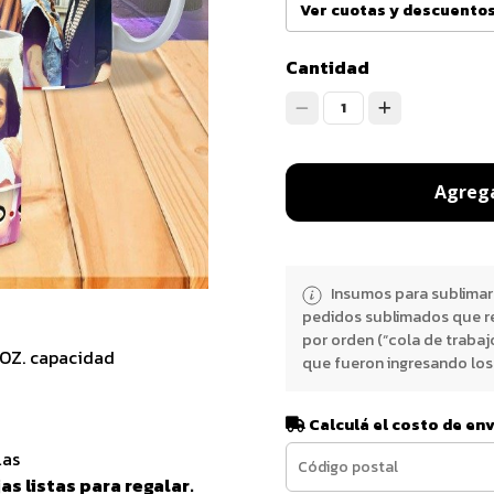
Ver cuotas y descuento
Cantidad
1
Agrega
Insumos para sublimar
pedidos sublimados que r
por orden (“cola de trabaj
1OZ. capacidad
que fueron ingresando los 
Calculá el costo de en
las
as listas para regalar.