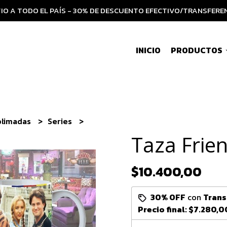
IO A TODO EL PAÍS - 30% DE DESCUENTO EFECTIVO/TRANSFERE
INICIO
PRODUCTOS
blimadas
Series
Taza Frie
$10.400,00
30% OFF
con
Trans
Precio final:
$7.280,0