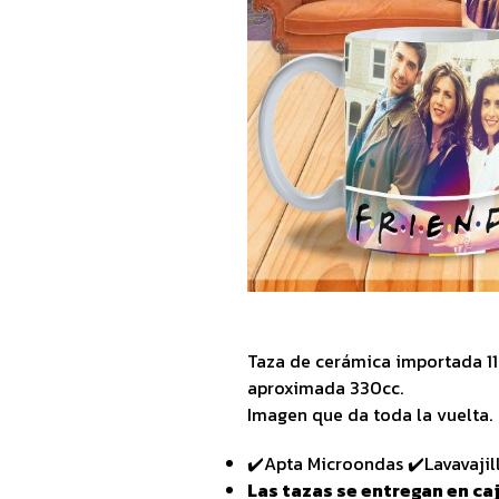
Taza de cerámica importada 1
aproximada 330cc.
Imagen que da toda la vuelta.
✔️Apta Microondas ✔️Lavavajil
Las tazas se entregan en caj