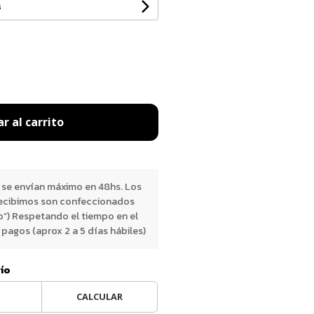
s
r al carrito
 se envían máximo en 48hs. Los
ecibimos son confeccionados
o”) Respetando el tiempo en el
pagos (aprox 2 a 5 días hábiles)
vío
CALCULAR