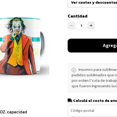
Ver cuotas y descuento
Cantidad
1
Agrega
Insumos para sublimar
pedidos sublimados que r
por orden (“cola de trabaj
que fueron ingresando los 
Calculá el costo de en
1OZ. capacidad