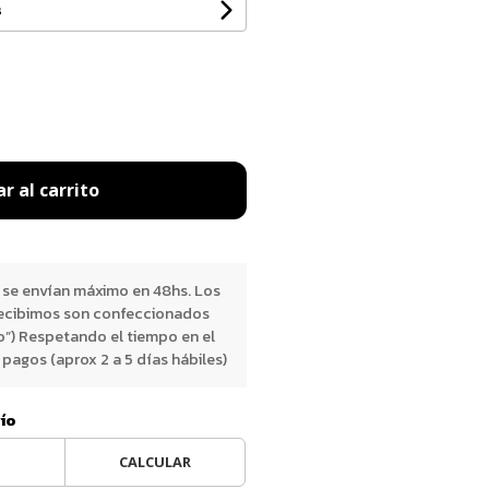
s
r al carrito
 se envían máximo en 48hs. Los
ecibimos son confeccionados
o”) Respetando el tiempo en el
pagos (aprox 2 a 5 días hábiles)
vío
CALCULAR