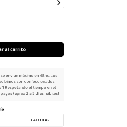
s
r al carrito
 se envían máximo en 48hs. Los
ecibimos son confeccionados
o”) Respetando el tiempo en el
pagos (aprox 2 a 5 días hábiles)
vío
CALCULAR