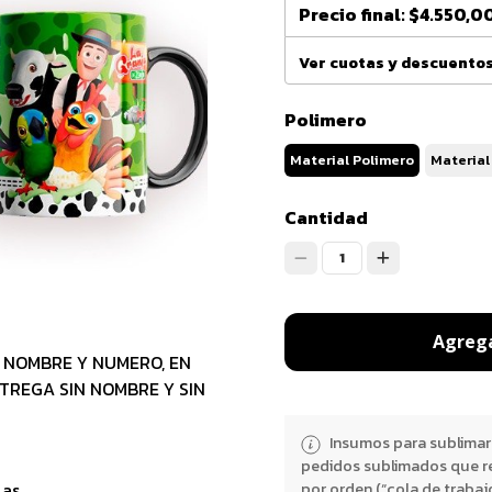
Precio final:
$4.550,0
Ver cuotas y descuento
Polimero
Material Polimero
Material
Cantidad
1
Agrega
 NOMBRE Y NUMERO, EN
NTREGA SIN NOMBRE Y SIN
Insumos para sublimar
pedidos sublimados que r
por orden (“cola de trabaj
las