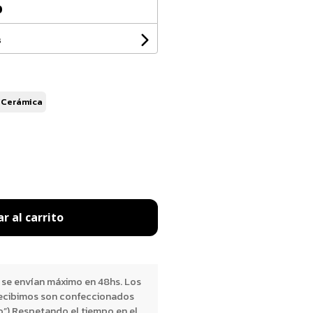
0
s
 Cerámica
r al carrito
 se envían máximo en 48hs. Los
ecibimos son confeccionados
o”) Respetando el tiempo en el